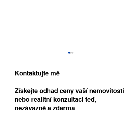
Kontaktujte mě
Získejte odhad ceny vaší nemovitosti
nebo realitní konzultaci teď,
nezávazně a zdarma
Výjimečná vila v Dejvicích s velkým
pozemkem a širokými možnostmi