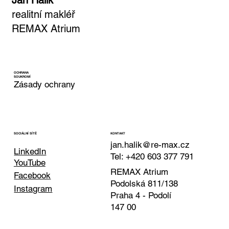
Jan Halík
realitní makléř
REMAX Atrium
OCHRANA
SOUKROMÍ
Zásady ochrany
KONTAKT
SOCIÁLNÍ SÍTĚ
jan.halik@re-max.cz
LinkedIn
Tel: +420 603 377 791
YouTube
REMAX Atrium
Facebook
Podolská 811/138
Instagram
Praha 4 - Podolí
147 00