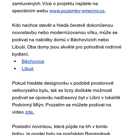
zamluvených. Více o projektu najdete na 
speciálním webu 
www.pozemky-smecno.cz
.
Kdo nechce stavět a hledá čerstvě dokončenou 
novostavbu nebo modernizovanou vilku, může se 
podívat na nabídky domů v Běchovicích nebo 
Libuši. Oba domy jsou skvělé pro pohodlné rodinné 
bydlení.
Běchovice
Libuš
Pokud hledáte designovku v podobě prostorově 
velkorysého bytu, tak se brzy dočkáte možnosti 
podívat se opravdu nadčasový byt v Libni v lokalitě 
Podvinný Mlýn. Prozatím se můžete podívat na 
video 
zde
.
Poslední novinkou, která půjde na trh v tomto 
týdnu, je prodej bytu na pražském Barrandově. 