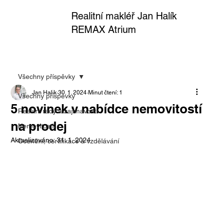
Realitní makléř Jan Halík
REMAX Atrium
Všechny příspěvky
Jan Halik
30. 1. 2024
Minut čtení: 1
Všechny příspěvky
5 novinek v nabídce nemovitostí
Realitní rady a zajímavosti
na prodej
Nemovitosti
Aktualizováno:
31. 1. 2024
Ocenění, certifikace a vzdělávání