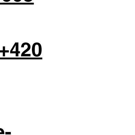
+420
e-