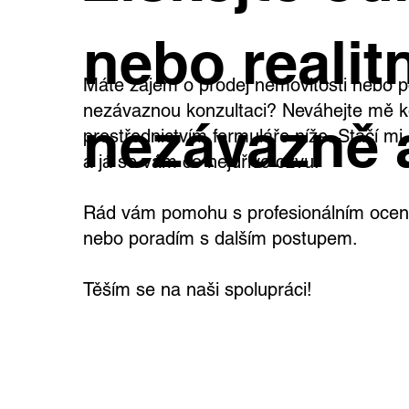
nebo realitn
Máte zájem o prodej nemovitosti nebo p
nezávaznou konzultaci? Neváhejte mě k
nezávazně 
prostřednictvím formuláře níže. Stačí m
a já se vám co nejdříve ozvu.
Rád vám pomohu s profesionálním oceně
nebo poradím s dalším postupem.
Těším se na naši spolupráci!