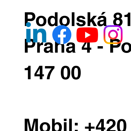
Podolská 8
Praha 4 - Po
147 00
Mobil:
+420