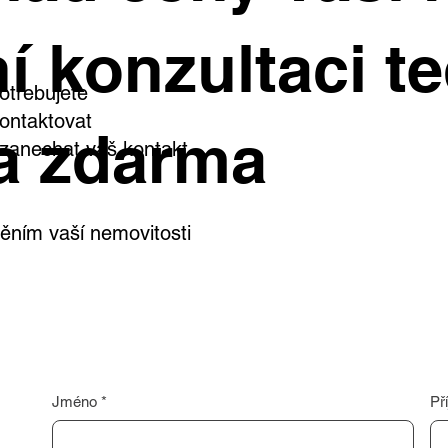
í konzultaci te
otřebujete
ontaktovat
a zdarma
i zanechat váš kontakt
ním vaší nemovitosti
Jméno
*
Př