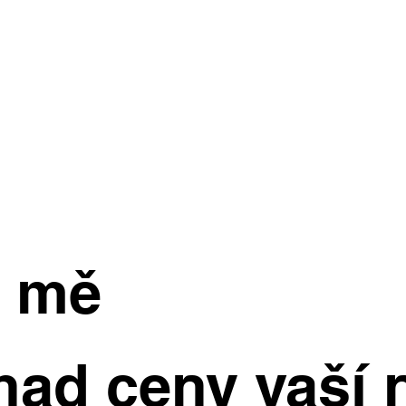
e mě
had ceny vaší 