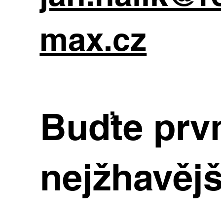
max.cz
Buďte prvn
nejžhavějš