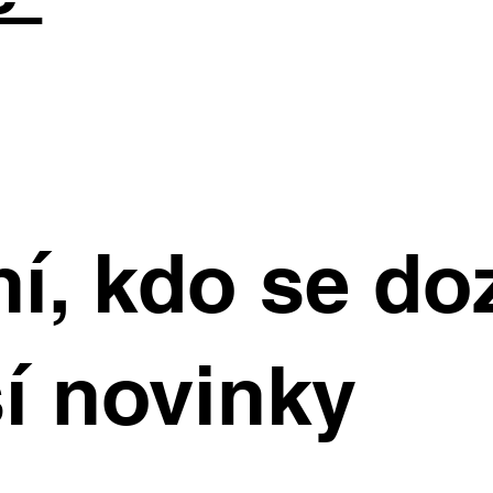
í, kdo se do
í novinky