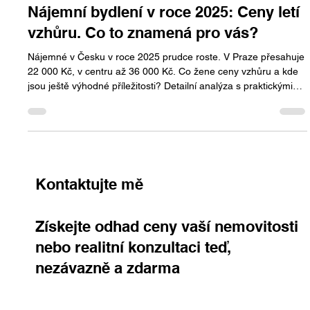
Jan Halik
26. 5. 2025
Minut čtení: 3
Nájemní bydlení v roce 2025: Ceny letí
vzhůru. Co to znamená pro vás?
Nájemné v Česku v roce 2025 prudce roste. V Praze přesahuje
22 000 Kč, v centru až 36 000 Kč. Co žene ceny vzhůru a kde
jsou ještě výhodné příležitosti? Detailní analýza s praktickými
tipy pro nájemníky, investory i majitele. Realitní trh se mění –
buďte o krok napřed.
Kontaktujte mě
Získejte odhad ceny vaší nemovitosti
nebo realitní konzultaci teď,
nezávazně a zdarma