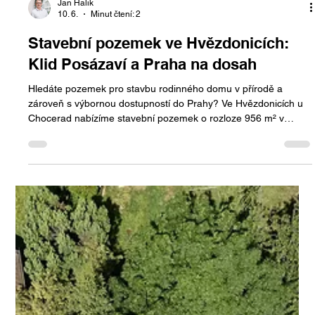
Jan Halik
10. 6.
Minut čtení: 2
Stavební pozemek ve Hvězdonicích:
Klid Posázaví a Praha na dosah
Hledáte pozemek pro stavbu rodinného domu v přírodě a
zároveň s výbornou dostupností do Prahy? Ve Hvězdonicích u
Chocerad nabízíme stavební pozemek o rozloze 956 m² v
krásném prostředí Posázaví, které spojuje klid venkova s
pohodlím moderního života.