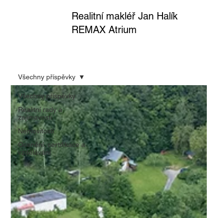
Realitní makléř Jan Halík
REMAX Atrium
Všechny příspěvky
Všechny příspěvky
Realitní rady a
zajímavosti
Nemovitosti
Ocenění, certifikace a
vzdělávání