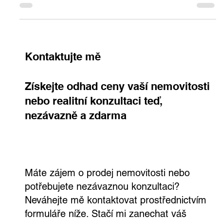
má svou budoucí majitelku. A ten
druhý je právě na prodej. Kdo bude
bydlet hned vedle?
Klidný stavební pozemek na prodej v Babicích u Říčan o
výměře 412 m² hledá svého nového majitele. Sousední parcela
je již prodaná a brzy zde vyroste bungalov milé paní. Ideální
místo pro ty, kteří hledají harmonii, přírodu a příjemné
sousedství kousek od Prahy.
Kontaktujte mě
Získejte odhad ceny vaší nemovitosti
nebo realitní konzultaci teď,
nezávazně a zdarma