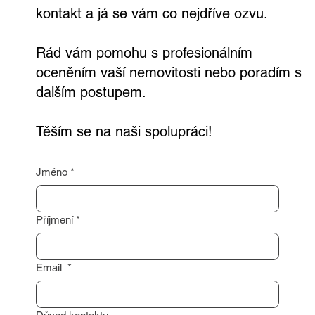
Máte zájem o prodej nemovitosti nebo
potřebujete nezávaznou konzultaci?
Neváhejte mě kontaktovat prostřednictvím
formuláře níže. Stačí mi zanechat váš
kontakt a já se vám co nejdříve ozvu.
Rád vám pomohu s profesionálním
oceněním vaší nemovitosti nebo poradím s
dalším postupem.
Těším se na naši spolupráci!
Jméno
*