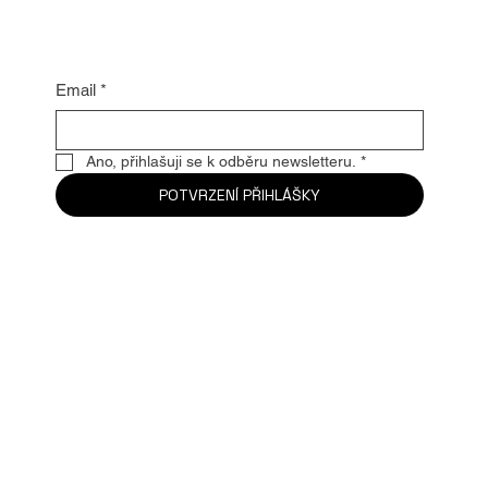
Buďte první, kdo se dozví
nejžhavější novinky
Email
*
Ano, přihlašuji se k odběru newsletteru.
*
POTVRZENÍ PŘIHLÁŠKY