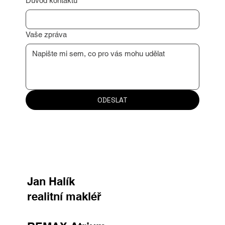
Příjmení
*
Email
*
Důvod kontaktu
Vaše zpráva
ODESLAT