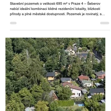
9. 1.
Minut čtení: 2
Prodej - stavební pozemek 695 m² –
Praha 4 – Šeberov, u Kovářského
rybníka
Stavební pozemek o velikosti 695 m² v Praze 4 – Šeberov
nabízí ideální kombinaci klidné rezidenční lokality, blízkosti
přírody a plné městské dostupnosti. Pozemek je rovinatý, s
kompletními sítěmi a možností výstavby samostatně stojícího
rodinného domu, jen pár kroků od Kovářského rybníka.