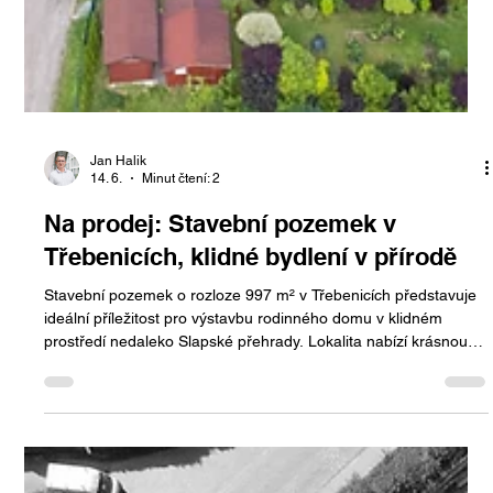
Jan Halik
14. 6.
Minut čtení: 2
Na prodej: Stavební pozemek v
Třebenicích, klidné bydlení v přírodě
Stavební pozemek o rozloze 997 m² v Třebenicích představuje
ideální příležitost pro výstavbu rodinného domu v klidném
prostředí nedaleko Slapské přehrady. Lokalita nabízí krásnou
přírodu, dostupné inženýrské sítě a pohodlné spojení do Prahy.