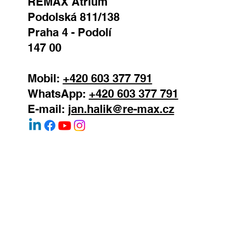
Jan Halík
realitní makléř
REMAX Atrium
Podolská 811/138
Praha 4 - Podolí
147 00
Mobil:
+420 603 377 791
WhatsApp:
+420 603 377 791
E-mail:
jan.halik@re-max.cz