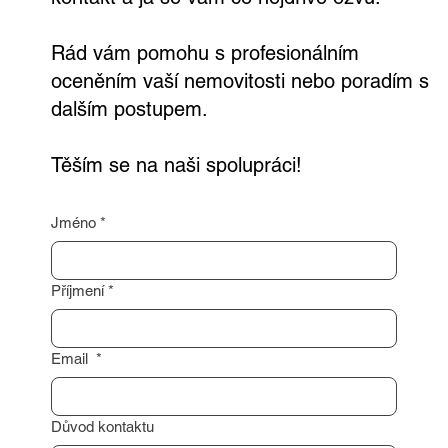
formuláře níže. Stačí mi zanechat váš
kontakt a já se vám co nejdříve ozvu.
Rád vám pomohu s profesionálním
oceněním vaší nemovitosti nebo poradím s
dalším postupem.
Těším se na naši spolupráci!
Jméno
*
Příjmení
*
Email
*