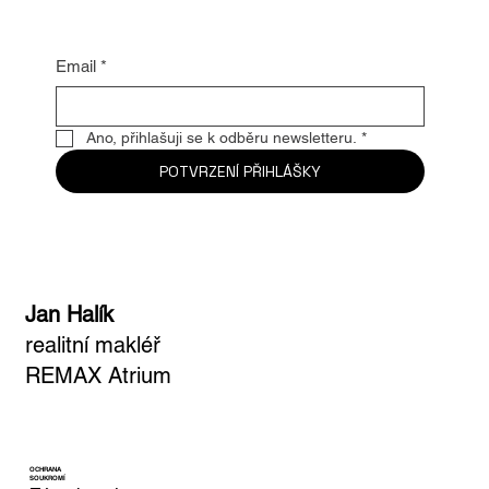
nejžhavější novinky
Email
*
Ano, přihlašuji se k odběru newsletteru.
*
POTVRZENÍ PŘIHLÁŠKY
Jan Halík
realitní makléř
REMAX Atrium