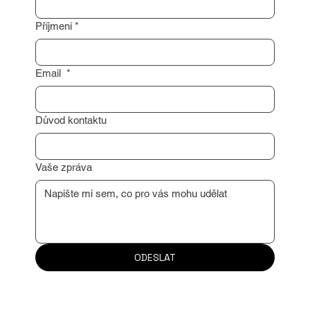
Jméno
*
Příjmení
*
Email
*
Důvod kontaktu
Vaše zpráva
ODESLAT