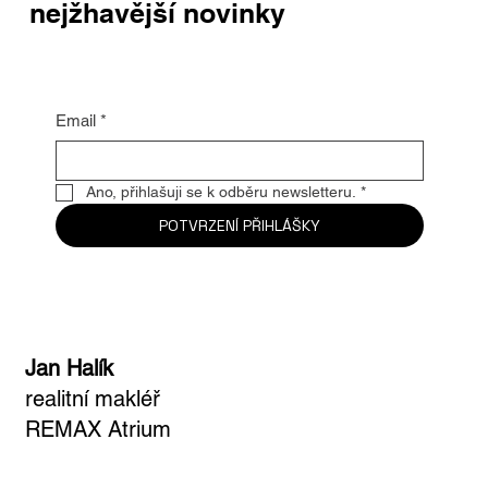
Buďte první, kdo se dozví
nejžhavější novinky
Email
*
Ano, přihlašuji se k odběru newsletteru.
*
POTVRZENÍ PŘIHLÁŠKY
Jan Halík
realitní makléř
REMAX Atrium