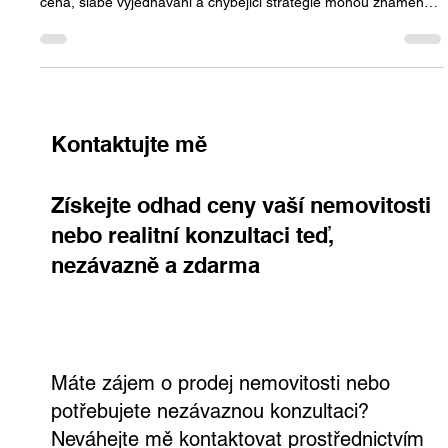
Právě na silném trhu ale prodávající nejčastěji chybují – špatná
cena, slabé vyjednávání a chybějící strategie mohou znamenat
rozdíl v řádu statisíců až milionů korun.
Kontaktujte mě
Získejte odhad ceny vaší nemovitosti
nebo realitní konzultaci teď,
nezávazně a zdarma
Máte zájem o prodej nemovitosti nebo