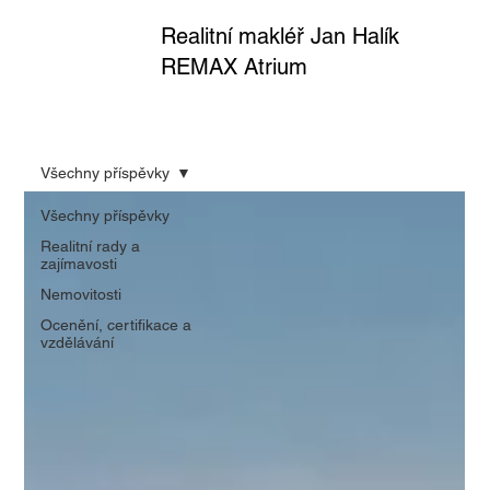
Realitní makléř Jan Halík
REMAX Atrium
Všechny příspěvky
Všechny příspěvky
Realitní rady a
zajímavosti
Nemovitosti
Ocenění, certifikace a
vzdělávání