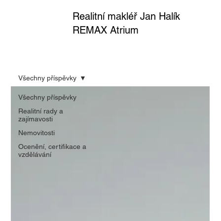
Realitní makléř Jan Halík
REMAX Atrium
Všechny příspěvky
Všechny příspěvky
Realitní rady a
zajímavosti
Nemovitosti
Ocenění, certifikace a
vzdělávání