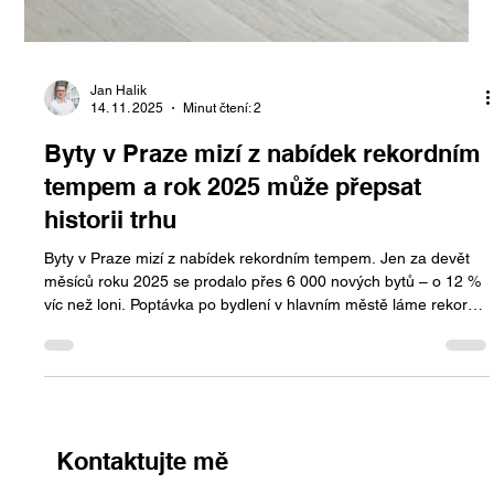
Jan Halik
14. 11. 2025
Minut čtení: 2
Byty v Praze mizí z nabídek rekordním
tempem a rok 2025 může přepsat
historii trhu
Byty v Praze mizí z nabídek rekordním tempem. Jen za devět
měsíců roku 2025 se prodalo přes 6 000 nových bytů – o 12 %
víc než loni. Poptávka po bydlení v hlavním městě láme rekordy,
zatímco nabídka stagnuje a ceny dosahují historických maxim.