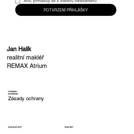
Ano, přihlašuji se k odběru newsletteru.
*
POTVRZENÍ PŘIHLÁŠKY
Jan Halík
realitní makléř
REMAX Atrium
OCHRANA
SOUKROMÍ
Zásady ochrany