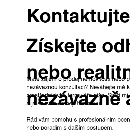
Kontaktujt
Získejte od
nebo realitn
Máte zájem o prodej nemovitosti nebo p
nezávaznou konzultaci? Neváhejte mě k
nezávazně 
prostřednictvím formuláře níže. Stačí m
a já se vám co nejdříve ozvu.
Rád vám pomohu s profesionálním oceně
nebo poradím s dalším postupem.