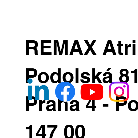
REMAX Atr
Podolská 8
Praha 4 - Po
147 00