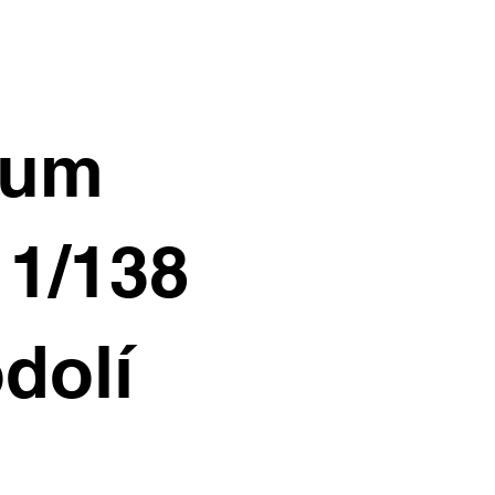
ium
11/138
dolí