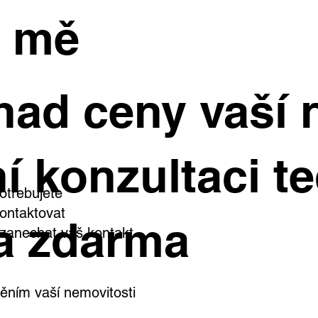
e mě
had ceny vaší 
í konzultaci te
otřebujete
ontaktovat
a zdarma
i zanechat váš kontakt
ním vaší nemovitosti