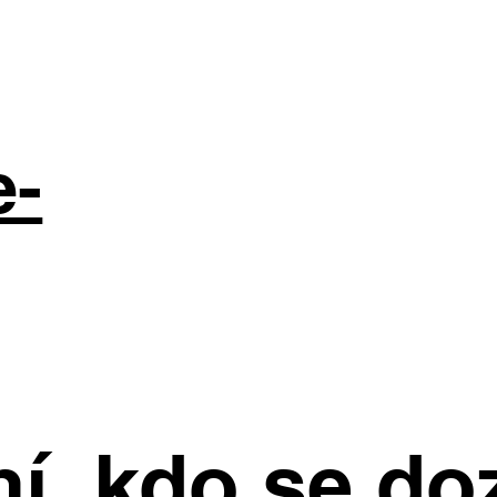
e-
í, kdo se do