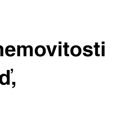
nemovitosti
ď,