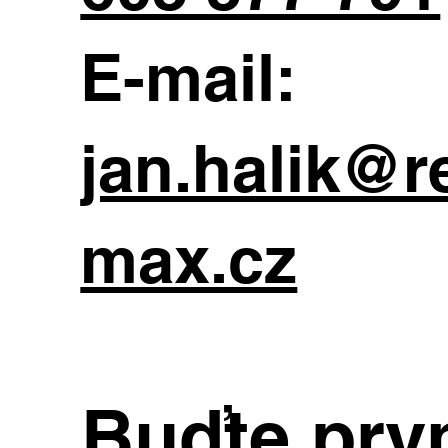
E-mail:
jan.halik@r
max.cz
Buďte prvn