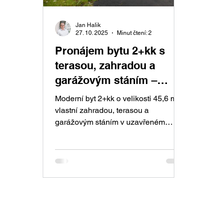
Jan Halik
27. 10. 2025
Minut čtení: 2
Pronájem bytu 2+kk s
terasou, zahradou a
garážovým stáním –
Slánský Mlýn, Slaný
Moderní byt 2+kk o velikosti 45,6 m² s
vlastní zahradou, terasou a
garážovým stáním v uzavřeném
areálu Slánský Mlýn. Komfortní
bydlení s výhledem do zeleně a
výborným spojením do Prahy.