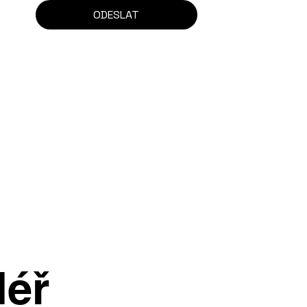
ODESLAT
léř