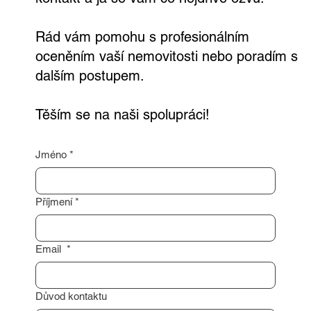
formuláře níže. Stačí mi zanechat váš
kontakt a já se vám co nejdříve ozvu.
Rád vám pomohu s profesionálním
oceněním vaší nemovitosti nebo poradím s
dalším postupem.
Těším se na naši spolupráci!
Jméno
*
Příjmení
*
Email
*