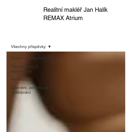
Realitní makléř Jan Halík
REMAX Atrium
Všechny příspěvky
Všechny příspěvky
Realitní rady a
zajímavosti
Nemovitosti
Ocenění, certifikace a
vzdělávání