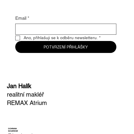
nejžhavější novinky
Email
*
Ano, přihlašuji se k odběru newsletteru.
*
POTVRZENÍ PŘIHLÁŠKY
Jan Halík
realitní makléř
REMAX Atrium