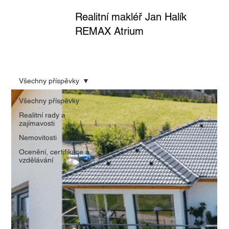
Realitní makléř Jan Halík
REMAX Atrium
Všechny příspěvky
Všechny příspěvky
Realitní rady a
zajímavosti
Nemovitosti
Ocenění, certifikace a
vzdělávání