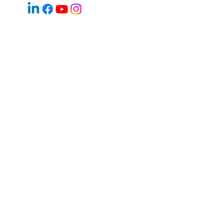
WhatsApp:
+420 603 377 791
E-mail:
jan.halik@re-max.cz