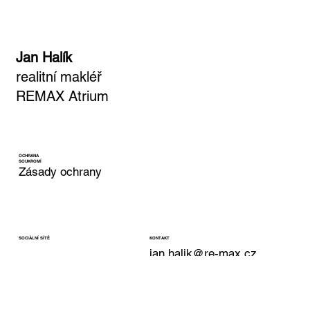
POTVRZENÍ PŘIHLÁŠKY
Jan Halík
realitní makléř
REMAX Atrium
OCHRANA
SOUKROMÍ
Zásady ochrany
KONTAKT
SOCIÁLNÍ SÍTĚ
jan.halik@re-max.cz
LinkedIn
Tel: +420 603 377 791