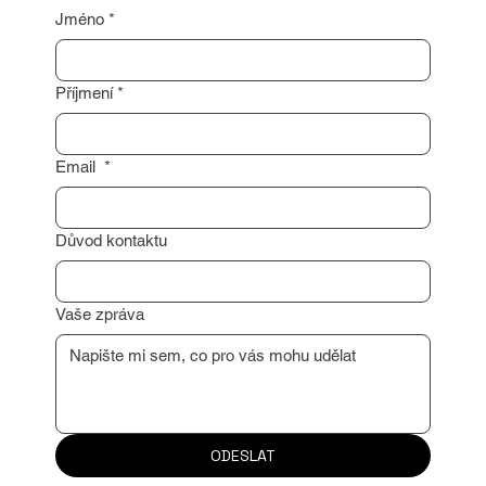
Těším se na naši spolupráci!
Jméno
*
Příjmení
*
Email
*
Důvod kontaktu
Vaše zpráva