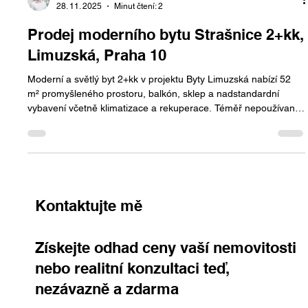
Jan Halik
28. 11. 2025
Minut čtení: 2
Prodej moderního bytu Strašnice 2+kk,
Limuzská, Praha 10
Moderní a světlý byt 2+kk v projektu Byty Limuzská nabízí 52
m² promyšleného prostoru, balkón, sklep a nadstandardní
vybavení včetně klimatizace a rekuperace. Téměř nepoužívaný
byt ve výborném stavu se nachází v klidné části Prahy 10 se
skvělou dostupností i kompletní občanskou vybaveností. Prodej
bytu Limuzská je ideální volbou pro ty, kteří hledají moderní a
bezstarostné bydlení.
Kontaktujte mě
Získejte odhad ceny vaší nemovitosti
nebo realitní konzultaci teď,