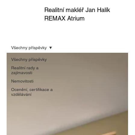
Realitní makléř Jan Halík
REMAX Atrium
Všechny příspěvky
Všechny příspěvky
Realitní rady a
zajímavosti
Nemovitosti
Ocenění, certifikace a
vzdělávání