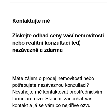
přemýšlejí, kde koupit byt v Praze . Nová data z projektu
MetroIndex 2025 (Flat Zone) potvrzují, že nejdražší byty se
dlouhodobě nacházejí u linky A . Naopak na opačném konci
cenového spektra se drží lokality jako Roztyly, Luka nebo Černý
Most . „Historicky bylo Áčko postavené z Dejvické na
Kontaktujte mě
Získejte odhad ceny vaší nemovitosti
nebo realitní konzultaci teď,
nezávazně a zdarma
Máte zájem o prodej nemovitosti nebo
potřebujete nezávaznou konzultaci?
Neváhejte mě kontaktovat prostřednictvím
formuláře níže. Stačí mi zanechat váš