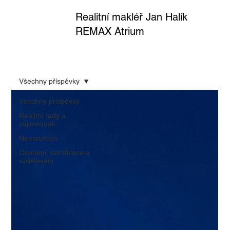
Realitní makléř Jan Halík
REMAX Atrium
Všechny příspěvky
Všechny příspěvky
Realitní rady a
zajímavosti
Nemovitosti
Ocenění, certifikace a
vzdělávání