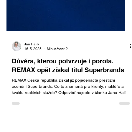
Jan Halik
16. 5. 2025
Minut čtení: 2
Důvěra, kterou potvrzuje i porota.
REMAX opět získal titul Superbrands
REMAX Česká republika získal již pojedenácté prestižní
ocenění Superbrands. Co to znamená pro klienty, makléře a
kvalitu realitních služeb? Odpověď najdete v článku Jana Halíka
– osobní pohled na sílu značky, která staví na důvěře a
výsledcích.