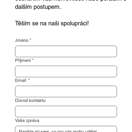
Rád vám pomohu s profesionálním
oceněním vaší nemovitosti nebo poradím s
dalším postupem.
Těším se na naši spolupráci!
Jméno
*
Příjmení
*
Email
*
Důvod kontaktu