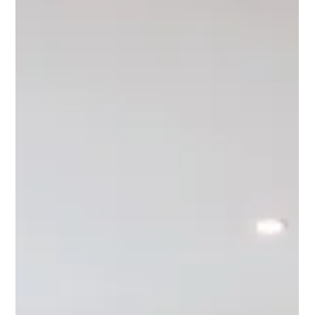
rekonstrukci v Praha 6 – Dejvice
Byt 3+1 po čerstvé a velmi kvalitní rekonstrukci se nachází v
klidné ulici Mydlářka v Praze 6 – Dejvicích, jen pár minut chůze
od Vítězného náměstí. Nabízí tři samostatné pokoje, elegantní
interiér, nadstandardní vybavení a ideální kombinaci klidného
bydlení s výbornou dostupností do centra města.