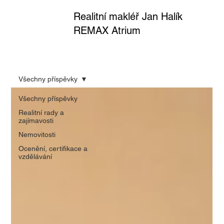
Realitní makléř Jan Halík
REMAX Atrium
Všechny příspěvky
Všechny příspěvky
Realitní rady a
zajímavosti
Nemovitosti
Ocenění, certifikace a
vzdělávání