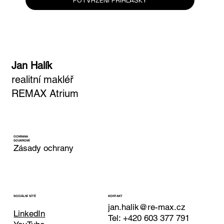
Ano, přihlašuji se k odběru newsletteru.
*
POTVRZENÍ PŘIHLÁŠKY
Jan Halík
realitní makléř
REMAX Atrium
OCHRANA
SOUKROMÍ
Zásady ochrany
KONTAKT
SOCIÁLNÍ SÍTĚ
jan.halik@re-max.cz