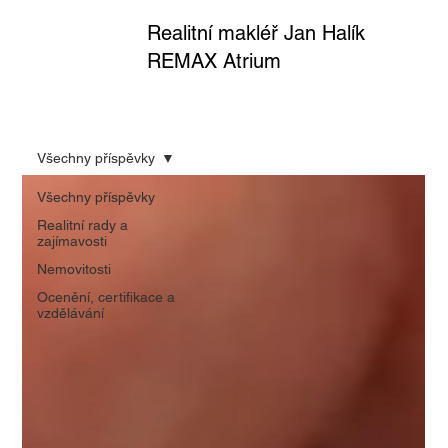
Realitní makléř Jan Halík
REMAX Atrium
Všechny příspěvky
Všechny příspěvky
Realitní rady a
zajímavosti
Nemovitosti
Ocenění, certifikace a
vzdělávání