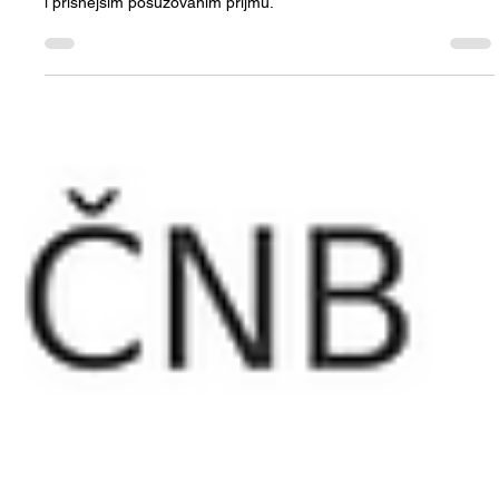
2026 budou muset investoři počítat s vyšším vlastním kapitálem
i přísnějším posuzováním příjmů.