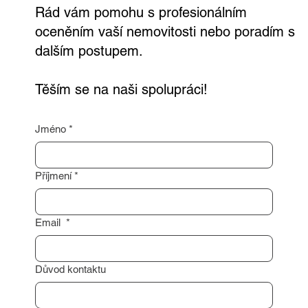
kontakt a já se vám co nejdříve ozvu.
Rád vám pomohu s profesionálním
oceněním vaší nemovitosti nebo poradím s
dalším postupem.
Těším se na naši spolupráci!
Jméno
*
Příjmení
*
Email
*