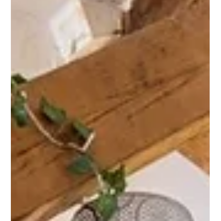
21. 3. 2025
Minut čtení: 1
Povinnosti vlastníků nemovitostí v
souvislosti s energetickou náročností
a PENB – co byste měli vědět?
Prodej, pronájem nebo větší rekonstrukce nemovitosti dnes
vyžaduje znalost legislativy o energetické náročnosti budov .
Realitní makléři...