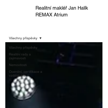
Realitní makléř Jan Halík
REMAX Atrium
Všechny příspěvky
Všechny příspěvky
Realitní rady a
zajímavosti
Nemovitosti
Ocenění, certifikace a
vzdělávání