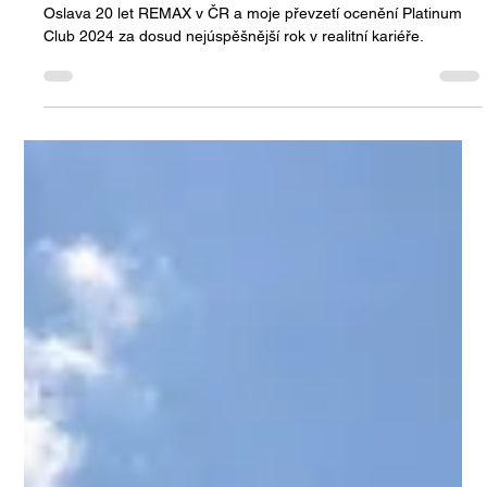
Jan Halik
27. 3. 2025
Minut čtení: 2
20 let REMAX v České republice –
oslava, která měla jiskru i emoce
Oslava 20 let REMAX v ČR a moje převzetí ocenění Platinum
Club 2024 za dosud nejúspěšnější rok v realitní kariéře.