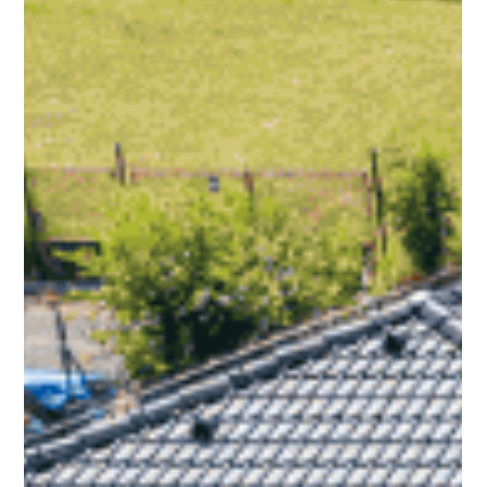
Jan Halik
14. 3. 2025
Minut čtení: 1
Unikátní podkrovní byt v Praze 4 –
Podolí. Výjimečné bydlení s
atmosférou!
Hledáte jedinečné bydlení v Praze ? Tento čarovný podkrovní
byt 1+kk o velikosti 50 m² v prestižní lokalitě Podolí je ideální
volbou pro...